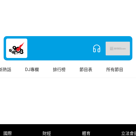
新熱話
DJ專欄
排行榜
節目表
所有節目
國際
財經
體育
立法會