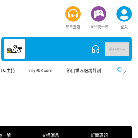
節目重溫
1872玩一陣
登入
搜尋
DJ主持
my903.com
節目重溫服務計劃
道一號
交通消息
新聞專題