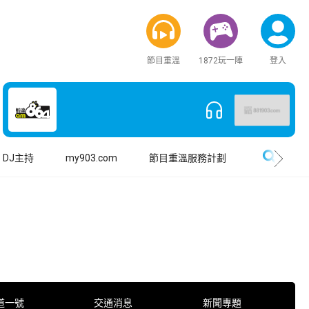
節目重溫
1872玩一陣
登入
搜尋
DJ主持
my903.com
節目重溫服務計劃
道一號
交通消息
新聞專題