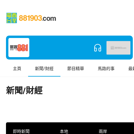
主頁
新聞/財經
節目精華
馬路的事
最
新聞/財經
即時新聞
本地
兩岸