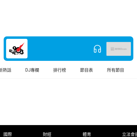
新熱話
DJ專欄
排行榜
節目表
所有節目
國際
財經
體育
立法會