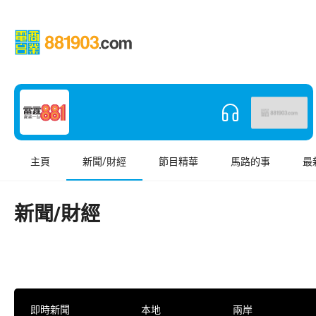
主頁
新聞/財經
節目精華
馬路的事
最
新聞/財經
即時新聞
本地
兩岸