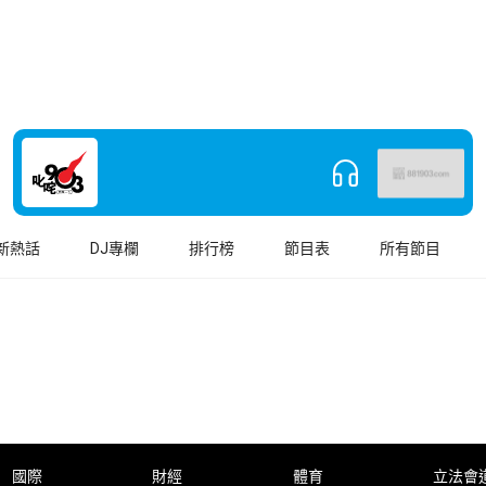
新熱話
DJ專欄
排行榜
節目表
所有節目
國際
財經
體育
立法會