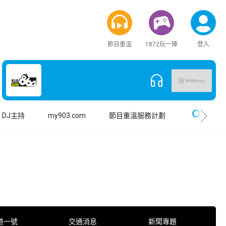
節目重溫
1872玩一陣
登入
搜尋
DJ主持
my903.com
節目重溫服務計劃
道一號
交通消息
新聞專題