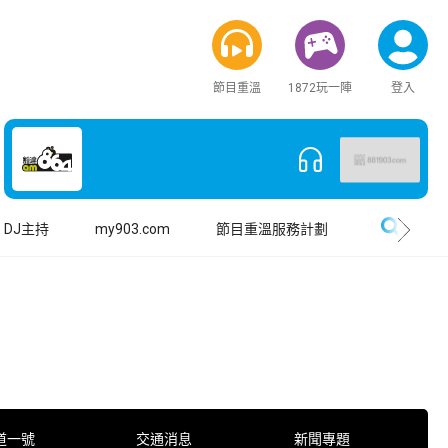
節目重溫
1872玩一陣
登入
搜尋
DJ主持
my903.com
節目重溫服務計劃
道一號
交通消息
新聞專題