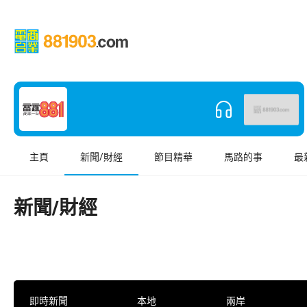
主頁
新聞/財經
節目精華
馬路的事
最
新聞/財經
即時新聞
本地
兩岸