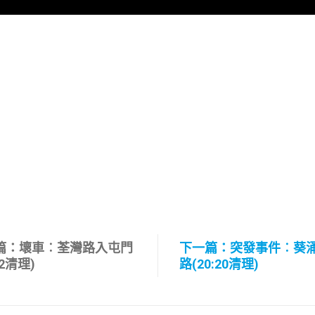
篇：壞車︰荃灣路入屯門
下一篇：突發事件︰葵
32清理)
路(20:20清理)