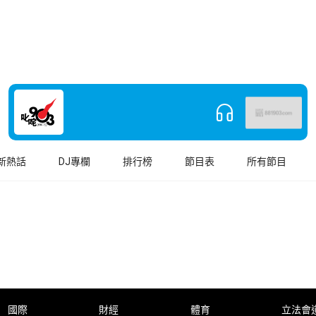
新熱話
DJ專欄
排行榜
節目表
所有節目
國際
財經
體育
立法會