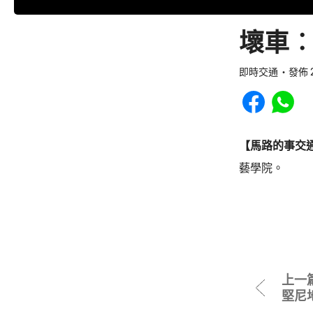
壞車︰
即時交通
發佈 2
Share to Faceb
Share to
【馬路的事交
藝學院。
上一
堅尼地