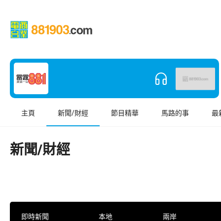
主頁
新聞/財經
節目精華
馬路的事
最
新聞/財經
即時新聞
本地
兩岸