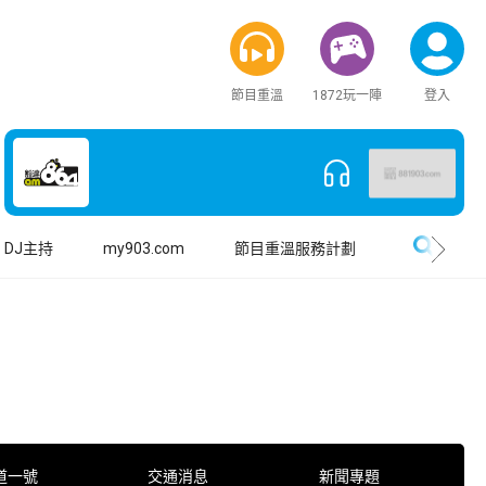
節目重溫
1872玩一陣
登入
搜尋
DJ主持
my903.com
節目重溫服務計劃
道一號
交通消息
新聞專題