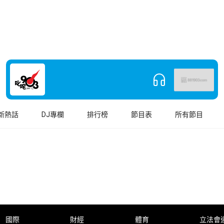
新熱話
DJ專欄
排行榜
節目表
所有節目
國際
財經
體育
立法會