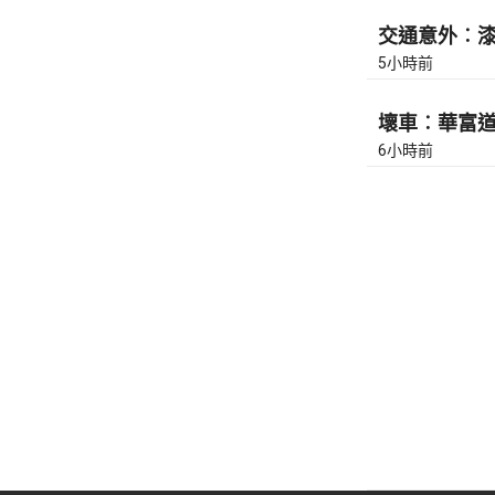
交通意外︰漆咸
5小時前
壞車︰華富道(
6小時前