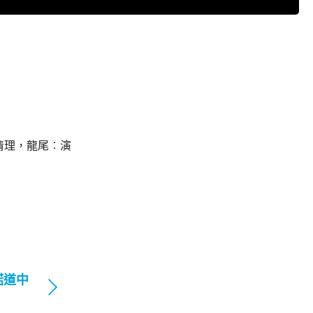
清理，龍尾︰演
諾道中