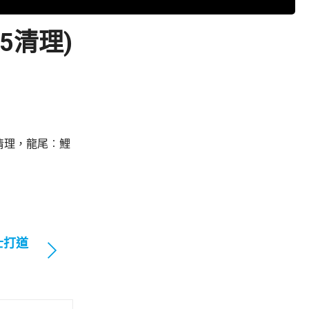
5清理)
清理，龍尾︰鯉
士打道