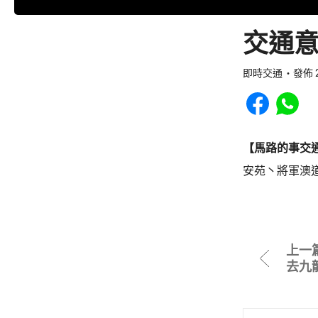
交通意
即時交通
發佈 2
Share to Faceb
Share to
【馬路的事交
安苑丶將軍澳
上一
去九龍