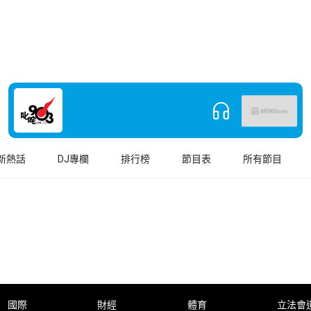
新熱話
DJ專欄
排行榜
節目表
所有節目
國際
財經
體育
立法會