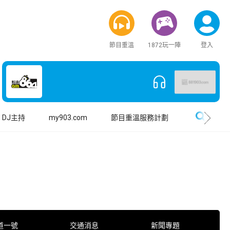
節目重溫
1872玩一陣
登入
搜尋
DJ主持
my903.com
節目重溫服務計劃
道一號
交通消息
新聞專題