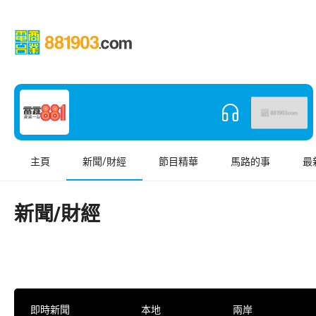
主頁
新聞/財經
節目精華
馬路的事
最
新聞/財經
即時新聞
本地
兩岸