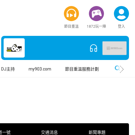
節目重溫
1872玩一陣
登入
搜尋
DJ主持
my903.com
節目重溫服務計劃
道一號
交通消息
新聞專題