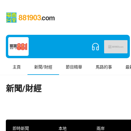
主頁
新聞/財經
節目精華
馬路的事
最
新聞/財經
即時新聞
本地
兩岸