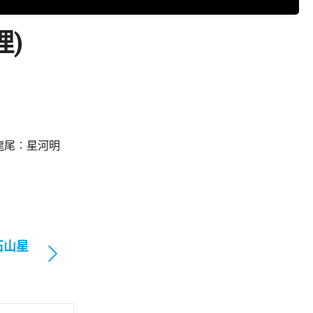
理)
龍尾︰星河明
石山星