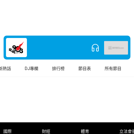
新熱話
DJ專欄
排行榜
節目表
所有節目
國際
財經
體育
立法會