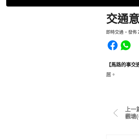
交通意
即時交通
發佈 2
Share to Faceb
Share to
【馬路的事交
居。
上一
觀塘(