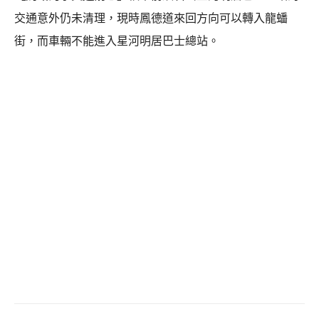
交通意外仍未清理，現時鳳德道來回方向可以轉入龍蟠
街，而車輛不能進入星河明居巴士總站。