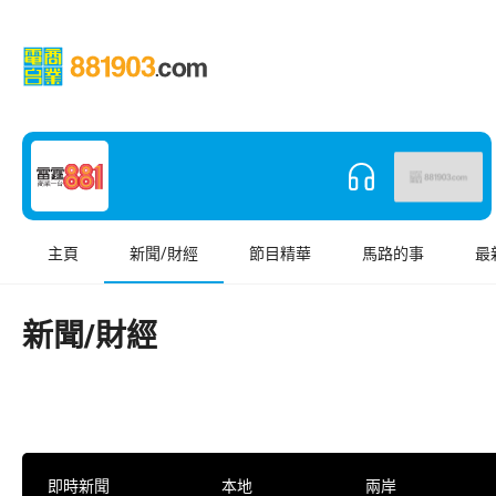
主頁
新聞/財經
節目精華
馬路的事
最
新聞/財經
即時新聞
本地
兩岸