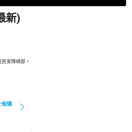
最新)
近民安隊總部。
士甸道