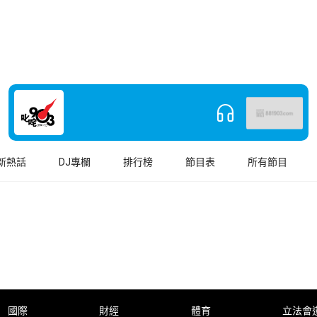
新熱話
DJ專欄
排行榜
節目表
所有節目
國際
財經
體育
立法會