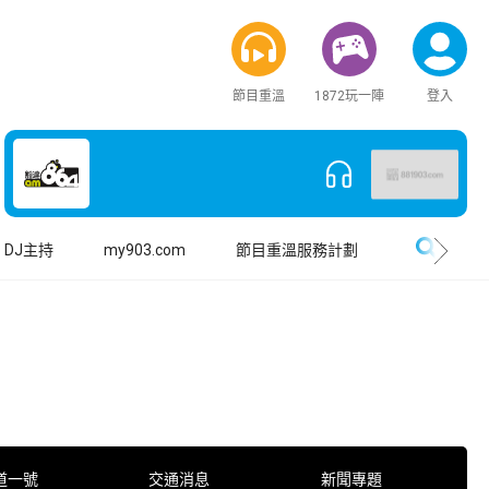
節目重溫
1872玩一陣
登入
搜尋
DJ主持
my903.com
節目重溫服務計劃
道一號
交通消息
新聞專題