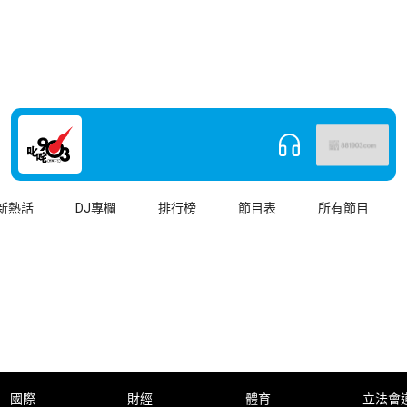
新熱話
DJ專欄
排行榜
節目表
所有節目
國際
財經
體育
立法會