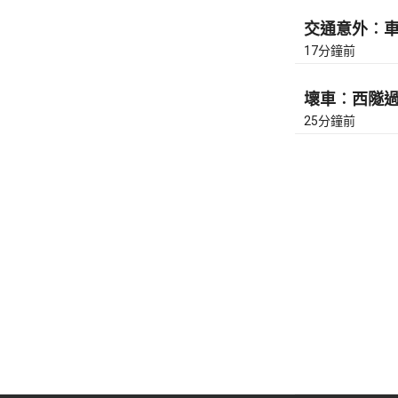
交通意外︰車公
17分鐘前
壞車︰西隧過香
25分鐘前