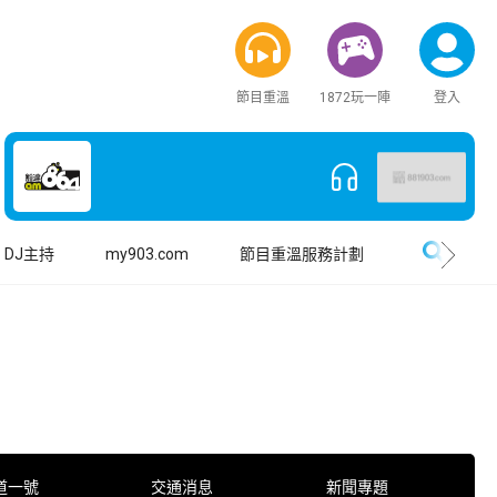
節目重溫
1872玩一陣
登入
搜尋
DJ主持
my903.com
節目重溫服務計劃
道一號
交通消息
新聞專題