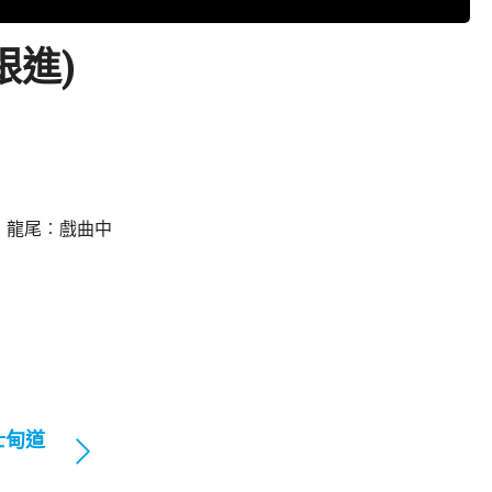
跟進)
，龍尾︰戲曲中
士甸道