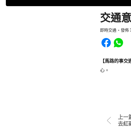
交通意
即時交通
發佈 3
Share to Faceb
Share to
【馬路的事交
心。
上一
去紅磡