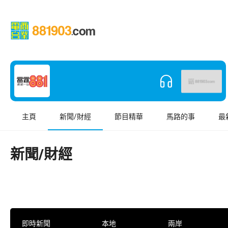
主頁
新聞/財經
節目精華
馬路的事
最
新聞/財經
即時新聞
本地
兩岸