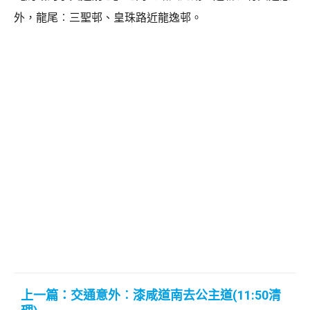
外，龍尾︰三聖邨、皇珠路近龍逸邨。
上一篇：交通意外︰漆咸道南去公主道(11:50清