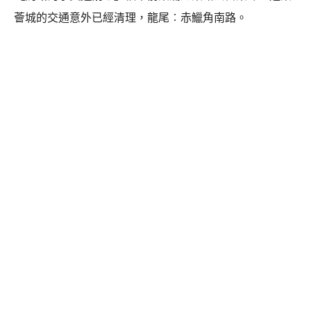
薈城的交通意外已經清理，龍尾︰赤鱲角南路。