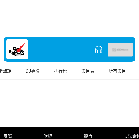
新熱話
DJ專欄
排行榜
節目表
所有節目
國際
財經
體育
立法會