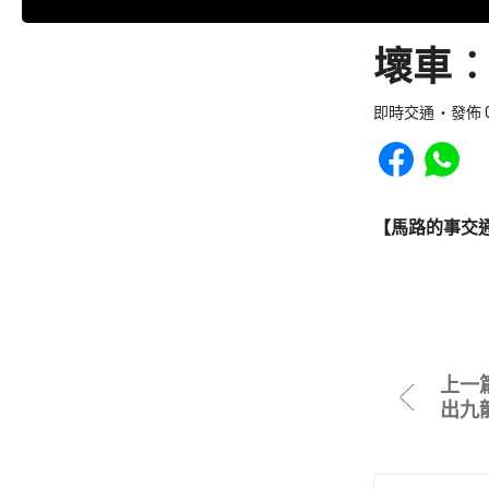
壞車︰
即時交通
發佈 0
Share to Faceb
Share to
【馬路的事交
上一
出九龍