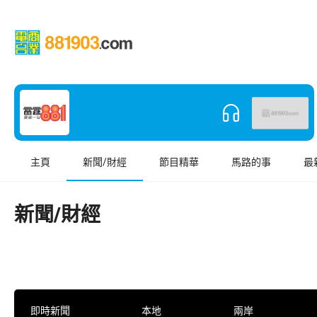
主頁
新聞/財經
節目精華
馬路的事
最
新聞/財經
即時新聞
本地
兩岸