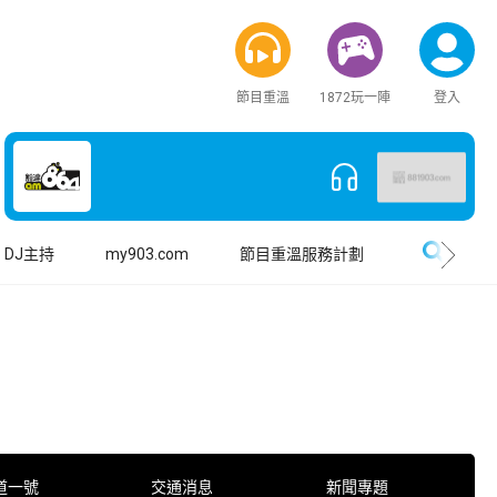
節目重溫
1872玩一陣
登入
搜尋
DJ主持
my903.com
節目重溫服務計劃
道一號
交通消息
新聞專題