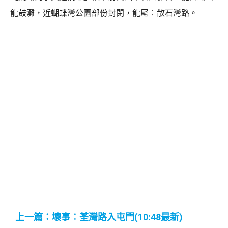
龍鼓灘，近蝴蝶灣公園部份封閉，龍尾︰散石灣路。
上一篇：壞事︰荃灣路入屯門(10:48最新)