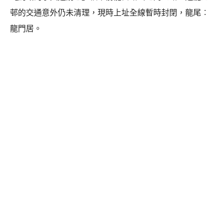
邨的交通意外仍未清理，現時上址全線暫時封閉，龍尾︰
龍門居。