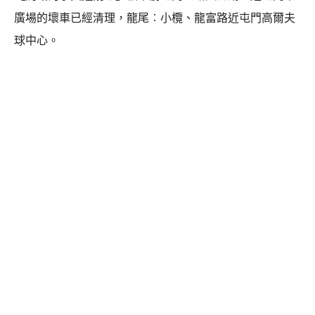
廣場的壞車已經清理，龍尾︰小欖、龍富路近屯門高爾夫
球中心。