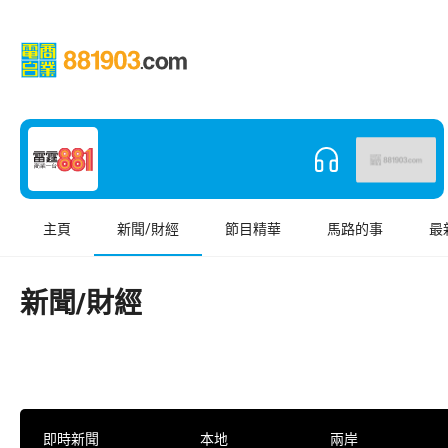
主頁
新聞/財經
節目精華
馬路的事
最
新聞/財經
即時新聞
本地
兩岸