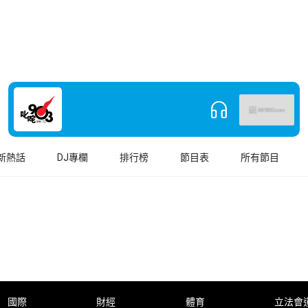
新熱話
DJ專欄
排行榜
節目表
所有節目
國際
財經
體育
立法會