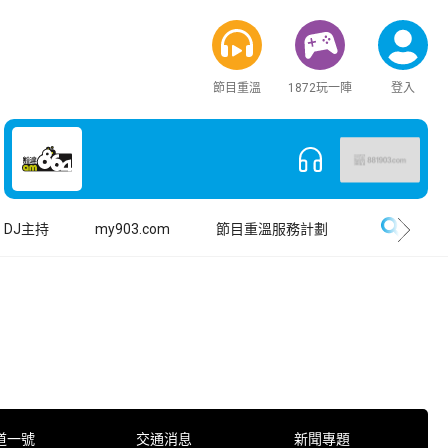
節目重溫
1872玩一陣
登入
搜尋
DJ主持
my903.com
節目重溫服務計劃
道一號
交通消息
新聞專題