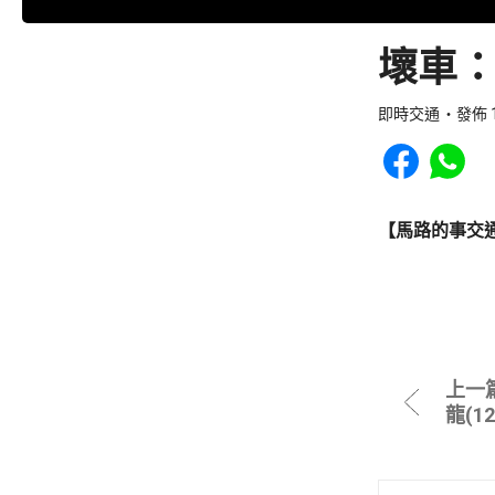
壞車：
即時交通
發佈 1
Share to Faceb
Share to
【馬路的事交
上一
龍(1