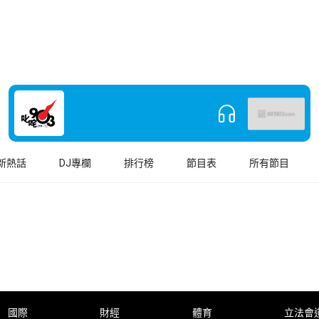
新熱話
DJ專欄
排行榜
節目表
所有節目
國際
財經
體育
立法會