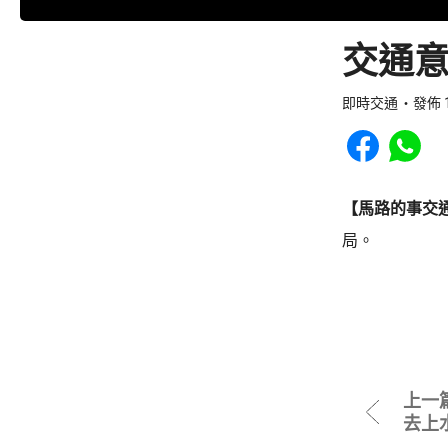
交通意
即時交通
發佈 1
Share to Faceb
Share to
【馬路的事交
局。
上一
去上水