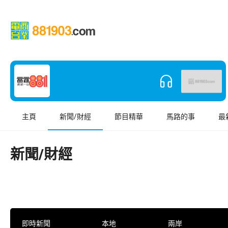
主頁
新聞/財經
節目精華
馬路的事
最
新聞/財經
即時新聞
本地
兩岸