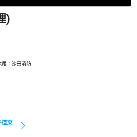
理)
龍尾：沙田消防
子道東