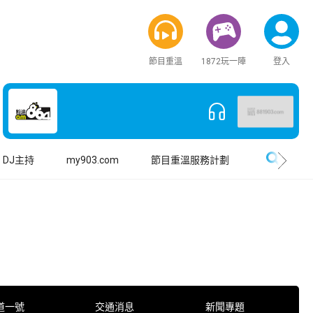
節目重溫
1872玩一陣
登入
搜尋
DJ主持
my903.com
節目重溫服務計劃
道一號
交通消息
新聞專題