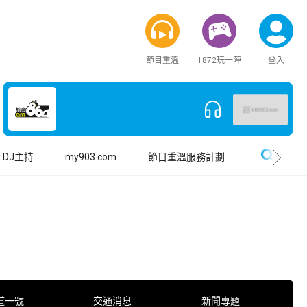
節目重溫
1872玩一陣
登入
搜尋
DJ主持
my903.com
節目重溫服務計劃
道一號
交通消息
新聞專題