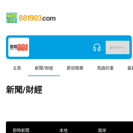
主頁
新聞/財經
節目精華
馬路的事
最
新聞/財經
即時新聞
本地
兩岸