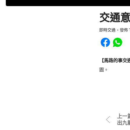
交通意
即時交通
發佈 1
Share to Faceb
Share to
【馬路的事交
園。
上一
出九龍