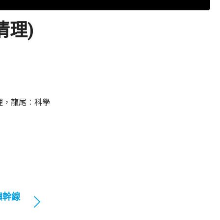
清理)
理，龍尾︰科學
嶼幹線