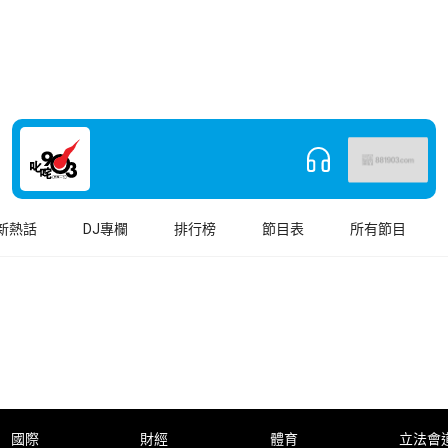
新熱話
DJ專欄
排行榜
節目表
所有節目
國際
財經
體育
立法會