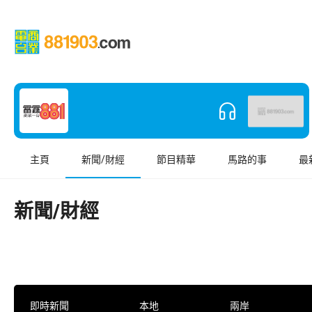
主頁
新聞/財經
節目精華
馬路的事
最
新聞/財經
即時新聞
本地
兩岸