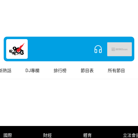
新熱話
DJ專欄
排行榜
節目表
所有節目
國際
財經
體育
立法會