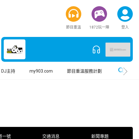
節目重溫
1872玩一陣
登入
搜尋
DJ主持
my903.com
節目重溫服務計劃
道一號
交通消息
新聞專題