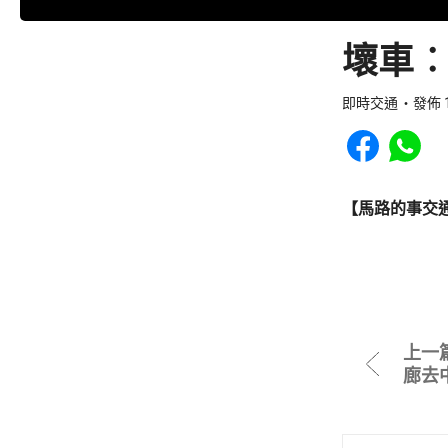
壞車︰
即時交通
發佈 1
Share to Faceb
Share to
【馬路的事交
上一
廊去中