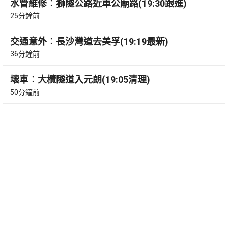
水管維修︰獅隧公路近車公廟路(19:30跟進)
25分鐘前
交通意外︰長沙灣道去美孚(19:19最新)
36分鐘前
壞車︰大欖隧道入元朗(19:05清理)
50分鐘前