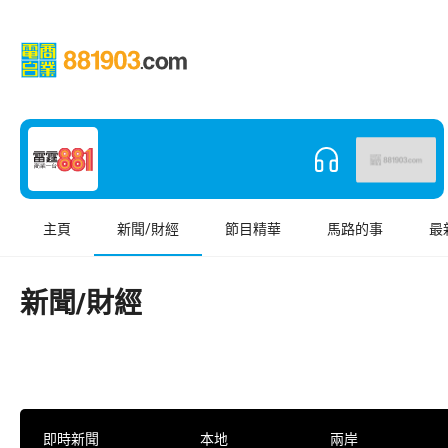
主頁
新聞/財經
節目精華
馬路的事
最
新聞/財經
即時新聞
本地
兩岸