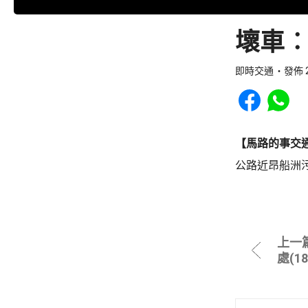
壞車︰
即時交通
發佈 2
Share to Faceb
Share to
【馬路的事交
公路近昂船洲
上一
處(1