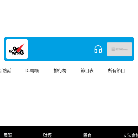
新熱話
DJ專欄
排行榜
節目表
所有節目
國際
財經
體育
立法會