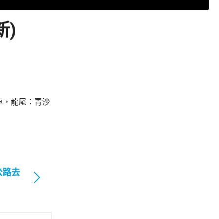
新)
車，龍尾：青沙
公路去