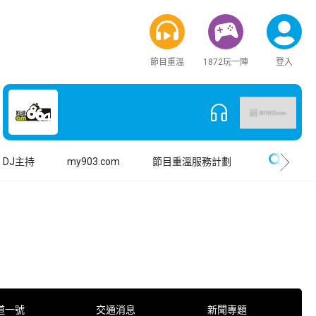
節目重溫
1872玩一陣
登入
搜尋
DJ主持
my903.com
節目重溫服務計劃
道一號
交通消息
新聞專題