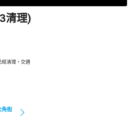
3清理)
已經清理，交通
公角街