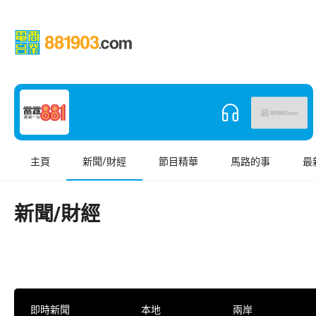
主頁
新聞/財經
節目精華
馬路的事
最
新聞/財經
即時新聞
本地
兩岸