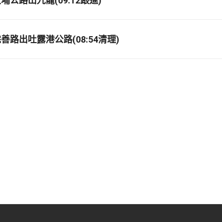
公路出九龍(09:12跟進)
路出吐露港公路(08:54清理)