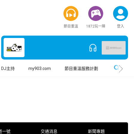
節目重溫
1872玩一陣
登入
搜尋
DJ主持
my903.com
節目重溫服務計劃
道一號
交通消息
新聞專題