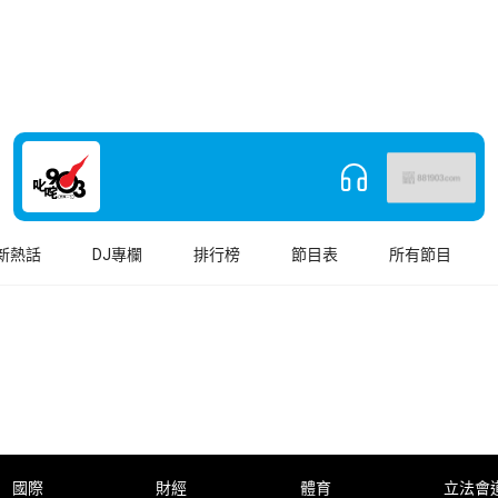
新熱話
DJ專欄
排行榜
節目表
所有節目
國際
財經
體育
立法會