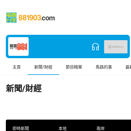
主頁
新聞/財經
節目精華
馬路的事
最
新聞/財經
即時新聞
本地
兩岸