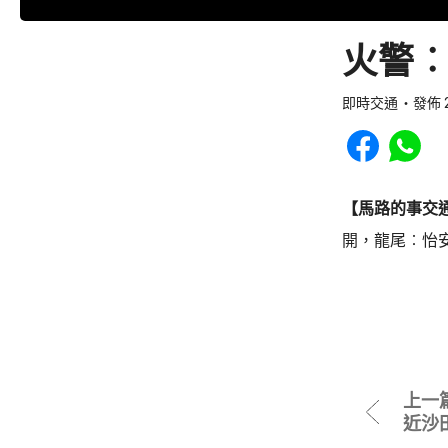
火警︰
即時交通
發佈 2
Share to Faceb
Share to
【馬路的事交
開，龍尾︰怡
上一
近沙田