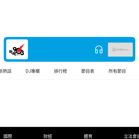
新熱話
DJ專欄
排行榜
節目表
所有節目
國際
財經
體育
立法會