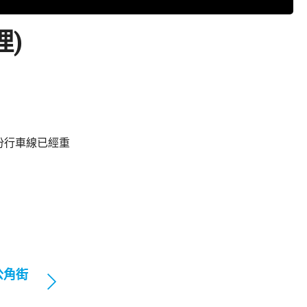
理)
份行車線已經重
公角街