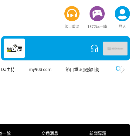
節目重溫
1872玩一陣
登入
搜尋
DJ主持
my903.com
節目重溫服務計劃
道一號
交通消息
新聞專題