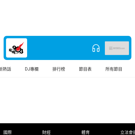
新熱話
DJ專欄
排行榜
節目表
所有節目
國際
財經
體育
立法會