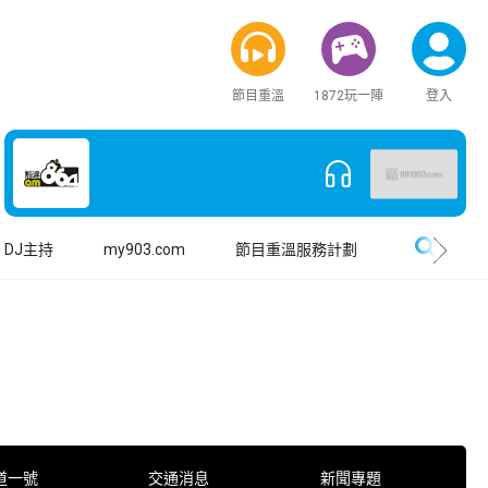
節目重溫
1872玩一陣
登入
搜尋
DJ主持
my903.com
節目重溫服務計劃
道一號
交通消息
新聞專題