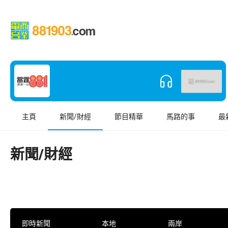
主頁
新聞/財經
節目精華
馬路的事
最
新聞/財經
即時新聞
本地
兩岸