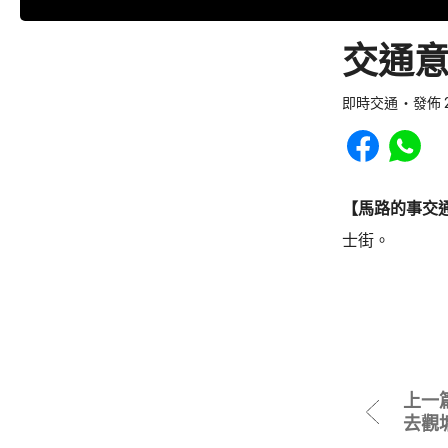
交通意
即時交通
發佈 2
Share to Faceb
Share to
【馬路的事交
士街。
上一
去觀塘