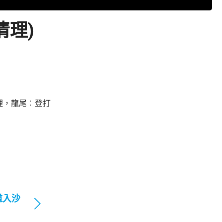
清理)
理，龍尾︰登打
道入沙