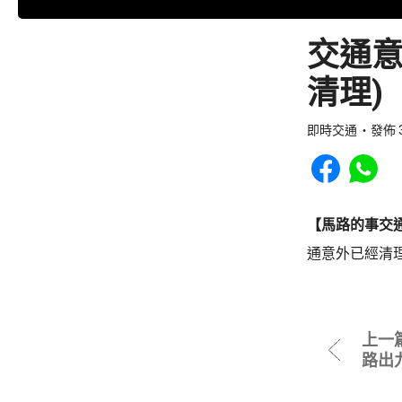
交通意
清理)
即時交通
發佈 3
Share to Faceb
Share to
【馬路的事交
通意外已經清
上一
路出九