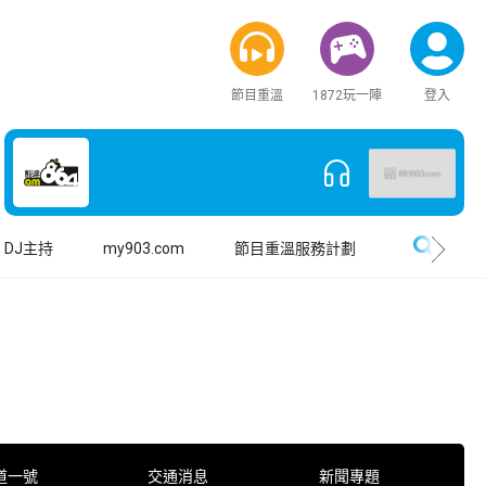
節目重溫
1872玩一陣
登入
搜尋
DJ主持
my903.com
節目重溫服務計劃
道一號
交通消息
新聞專題