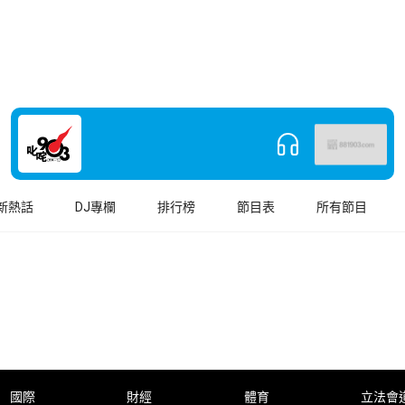
新熱話
DJ專欄
排行榜
節目表
所有節目
國際
財經
體育
立法會