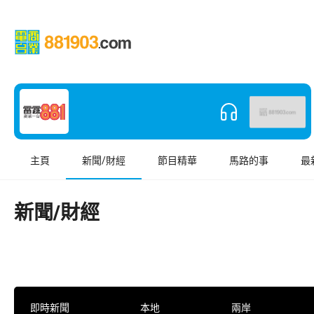
主頁
新聞/財經
節目精華
馬路的事
最
新聞/財經
即時新聞
本地
兩岸