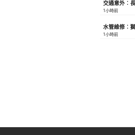
交通意外︰長沙
1小時前
水管維修︰獅隧
1小時前