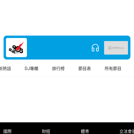
新熱話
DJ專欄
排行榜
節目表
所有節目
國際
財經
體育
立法會