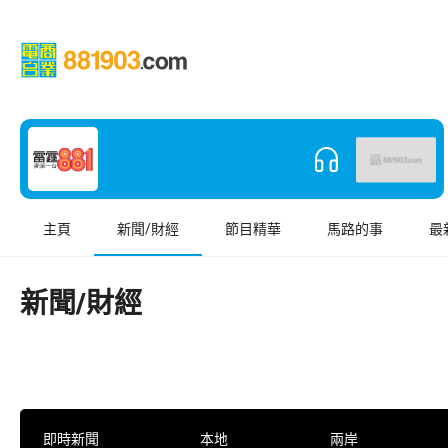
主頁
新聞/財經
節目精華
馬路的事
最
新聞/財經
即時新聞
本地
兩岸