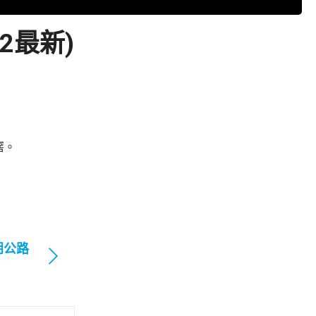
2最新)
滘。
朗公路