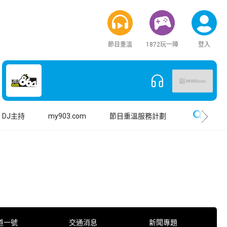
節目重溫
1872玩一陣
登入
搜尋
DJ主持
my903.com
節目重溫服務計劃
道一號
交通消息
新聞專題