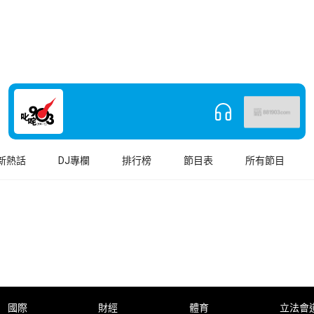
新熱話
DJ專欄
排行榜
節目表
所有節目
國際
財經
體育
立法會