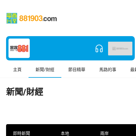
主頁
新聞/財經
節目精華
馬路的事
最
新聞/財經
即時新聞
本地
兩岸