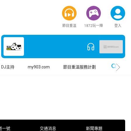
節目重溫
1872玩一陣
登入
搜尋
DJ主持
my903.com
節目重溫服務計劃
道一號
交通消息
新聞專題