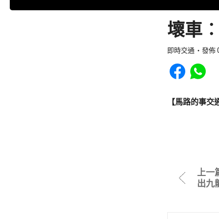
壞車︰
即時交通
發佈 0
Share to Faceb
Share to
【馬路的事交
上一
出九龍