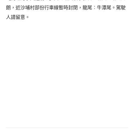
朗，近沙埔村部份行車線暫時封閉，龍尾︰牛潭尾。駕駛
人請留意。