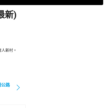
最新)
唐人新村。
朗公路