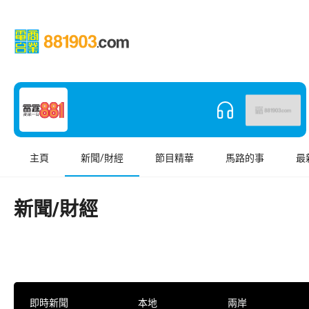
主頁
新聞/財經
節目精華
馬路的事
最
新聞/財經
即時新聞
本地
兩岸