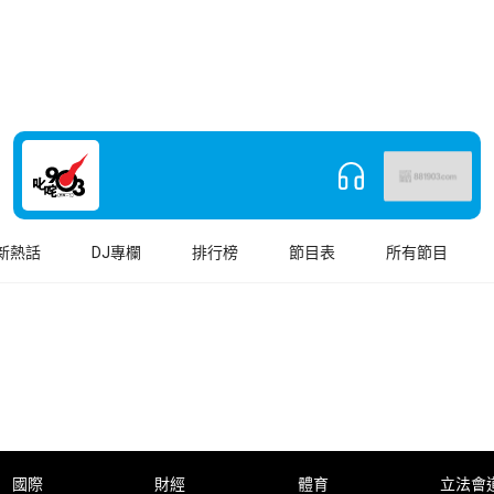
新熱話
DJ專欄
排行榜
節目表
所有節目
國際
財經
體育
立法會