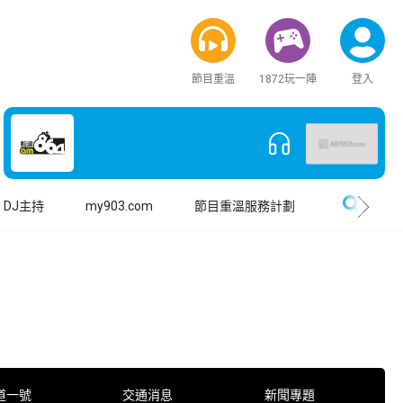
節目重溫
1872玩一陣
登入
搜尋
DJ主持
my903.com
節目重溫服務計劃
道一號
交通消息
新聞專題