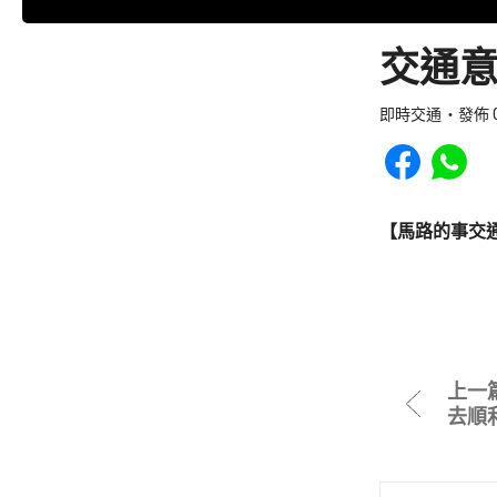
交通意
即時交通
發佈 0
Share to Faceb
Share to
【馬路的事交
上一
去順利