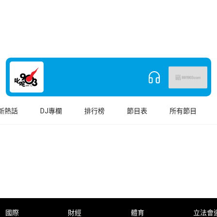
新熱話
DJ專欄
排行榜
節目表
所有節目
國際
財經
體育
立法會