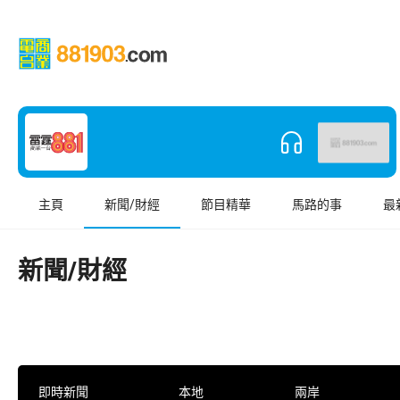
主頁
新聞/財經
節目精華
馬路的事
最
新聞/財經
即時新聞
本地
兩岸