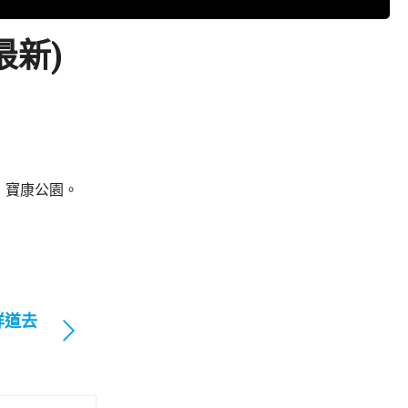
最新)
：寶康公園。
祥道去