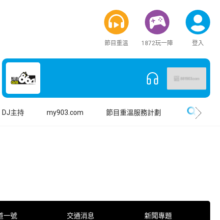
節目重溫
1872玩一陣
登入
搜尋
DJ主持
my903.com
節目重溫服務計劃
道一號
交通消息
新聞專題