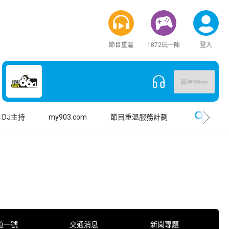
節目重溫
1872玩一陣
登入
搜尋
DJ主持
my903.com
節目重溫服務計劃
道一號
交通消息
新聞專題