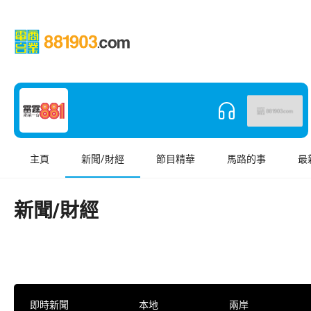
主頁
新聞/財經
節目精華
馬路的事
最
新聞/財經
即時新聞
本地
兩岸