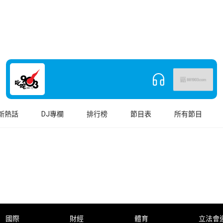
新熱話
DJ專欄
排行榜
節目表
所有節目
國際
財經
體育
立法會