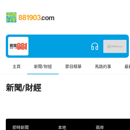
主頁
新聞/財經
節目精華
馬路的事
最
新聞/財經
即時新聞
本地
兩岸