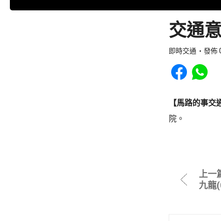
交通意
即時交通
發佈 0
Share to Faceb
Share to
【馬路的事交
院。
上一
九龍(