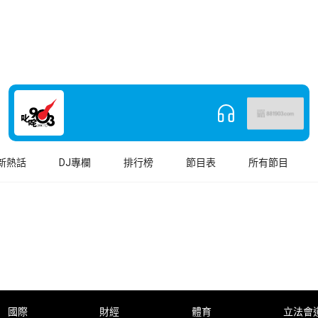
新熱話
DJ專欄
排行榜
節目表
所有節目
國際
財經
體育
立法會