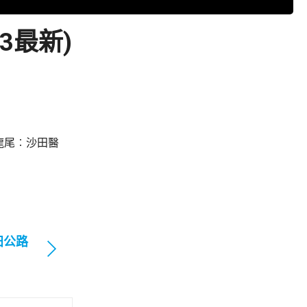
3最新)
龍尾︰沙田醫
田公路