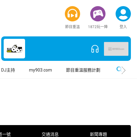
節目重溫
1872玩一陣
登入
搜尋
DJ主持
my903.com
節目重溫服務計劃
道一號
交通消息
新聞專題