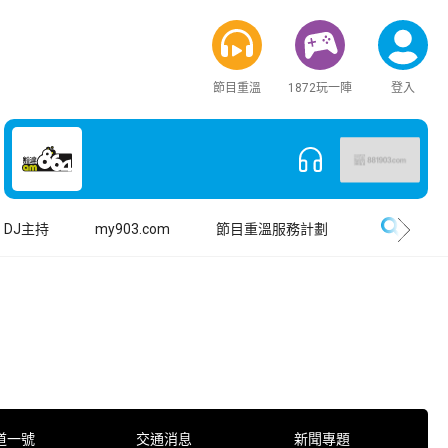
節目重溫
1872玩一陣
登入
搜尋
DJ主持
my903.com
節目重溫服務計劃
道一號
交通消息
新聞專題