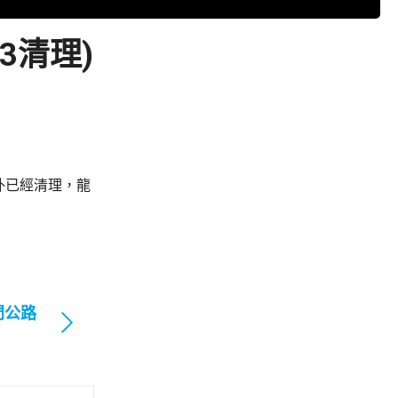
3清理)
外已經清理，龍
門公路