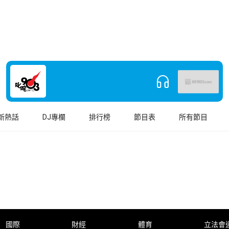
新熱話
DJ專欄
排行榜
節目表
所有節目
國際
財經
體育
立法會