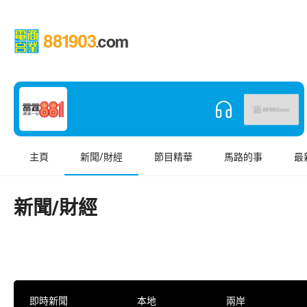
主頁
新聞/財經
節目精華
馬路的事
最
新聞/財經
即時新聞
本地
兩岸