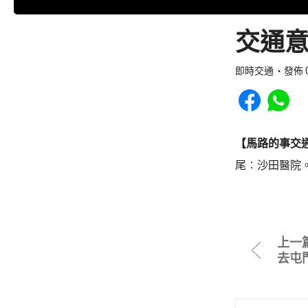
交通意
即時交通
發佈 0
Share to Faceb
Share to
【馬路的事交
尾︰沙田醫院
上一
去屯門