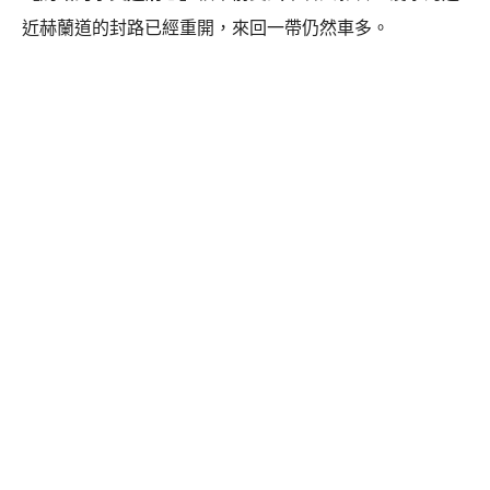
近赫蘭道的封路已經重開，來回一帶仍然車多。