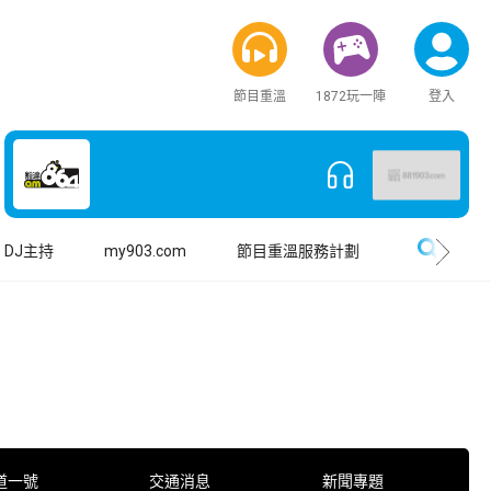
節目重溫
1872玩一陣
登入
搜尋
DJ主持
my903.com
節目重溫服務計劃
道一號
交通消息
新聞專題