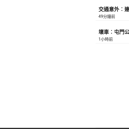
交通意外︰連翔
49分鐘前
壞車︰屯門公路
1小時前