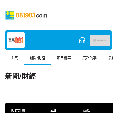
主頁
新聞/財經
節目精華
馬路的事
最
新聞/財經
即時新聞
本地
兩岸