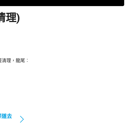
清理)
經清理，龍尾︰
祥道去