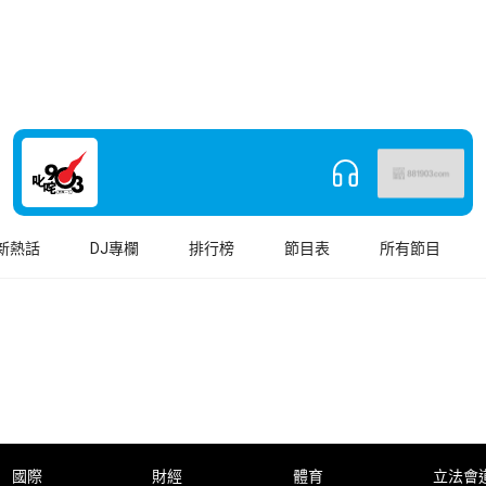
新熱話
DJ專欄
排行榜
節目表
所有節目
國際
財經
體育
立法會