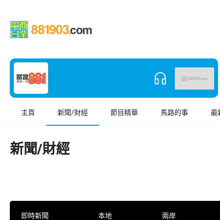
主頁
新聞/財經
節目精華
馬路的事
最
新聞/財經
即時新聞
本地
兩岸