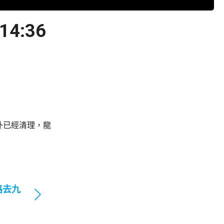
:36
外已經清理，龍
路去九