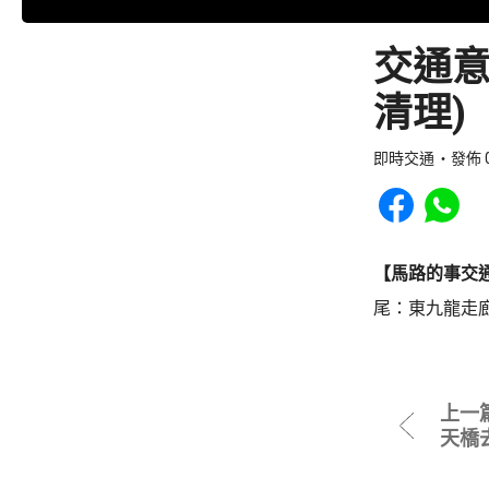
交通意
清理)
即時交通
發佈 0
Share to Faceb
Share to
【馬路的事交
尾：東九龍走
上一
天橋去