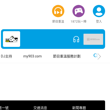
節目重溫
1872玩一陣
登入
搜尋
DJ主持
my903.com
節目重溫服務計劃
道一號
交通消息
新聞專題