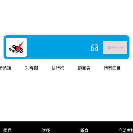
新熱話
DJ專欄
排行榜
節目表
所有節目
國際
財經
體育
立法會