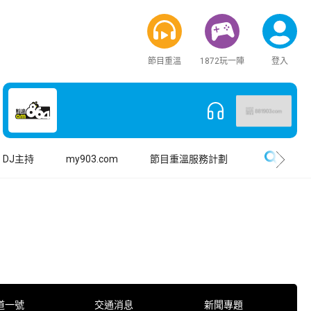
節目重溫
1872玩一陣
登入
搜尋
DJ主持
my903.com
節目重溫服務計劃
道一號
交通消息
新聞專題