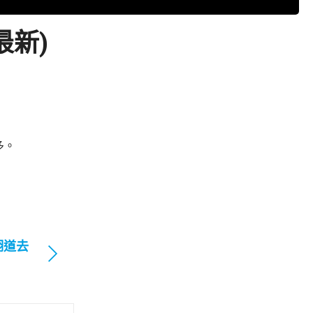
最新)
多。
翔道去