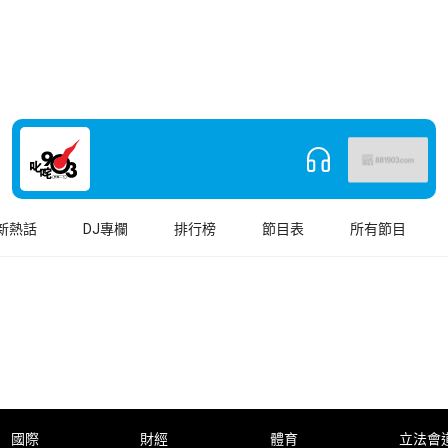
新熱話
DJ專欄
排行榜
節目表
所有節目
國際
財經
體育
立法會