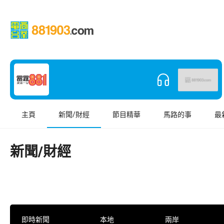
主頁
新聞/財經
節目精華
馬路的事
最
新聞/財經
即時新聞
本地
兩岸