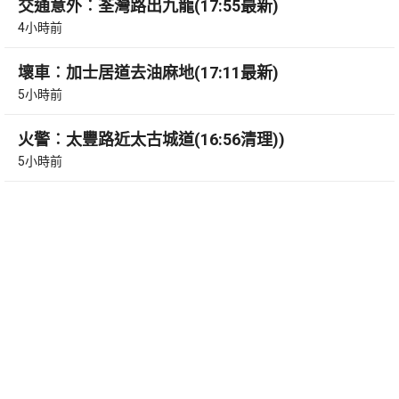
交通意外︰荃灣路出九龍(17:55最新)
4小時前
壞車︰加士居道去油麻地(17:11最新)
5小時前
火警︰太豐路近太古城道(16:56清理))
5小時前