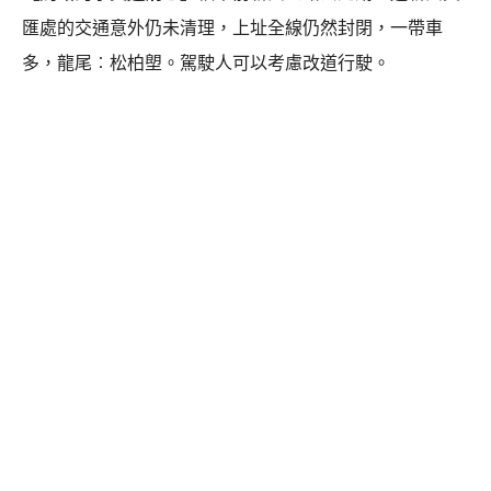
匯處的交通意外仍未清理，上址全線仍然封閉，一帶車
多，龍尾︰松柏塱。駕駛人可以考慮改道行駛。