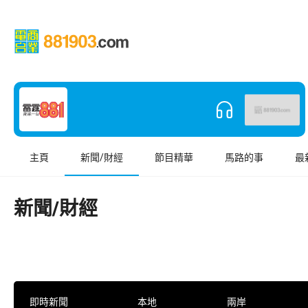
主頁
新聞/財經
節目精華
馬路的事
最
新聞/財經
即時新聞
本地
兩岸