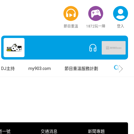
節目重溫
1872玩一陣
登入
搜尋
DJ主持
my903.com
節目重溫服務計劃
道一號
交通消息
新聞專題