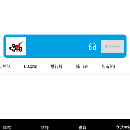
新熱話
DJ專欄
排行榜
節目表
所有節目
國際
財經
體育
立法會