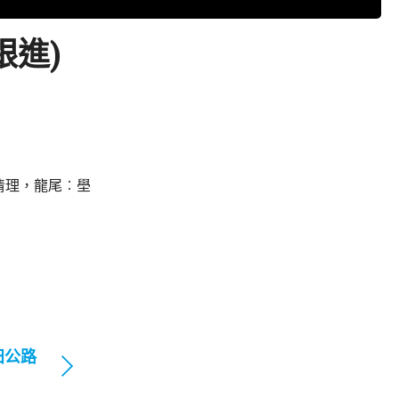
跟進)
清理，龍尾︰壆
田公路