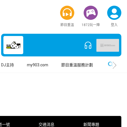
節目重溫
1872玩一陣
登入
搜尋
DJ主持
my903.com
節目重溫服務計劃
道一號
交通消息
新聞專題