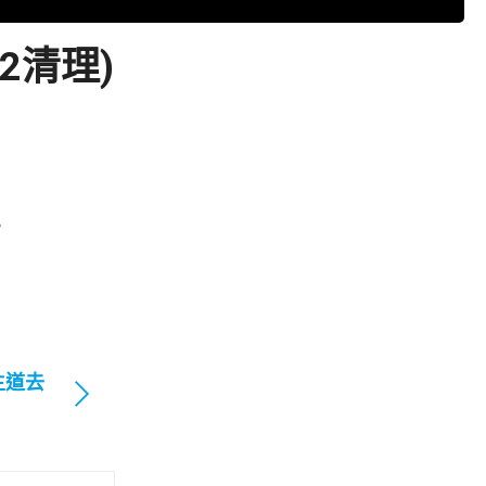
2清理)
。
主道去