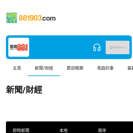
主頁
新聞/財經
節目精華
馬路的事
最
新聞/財經
即時新聞
本地
兩岸