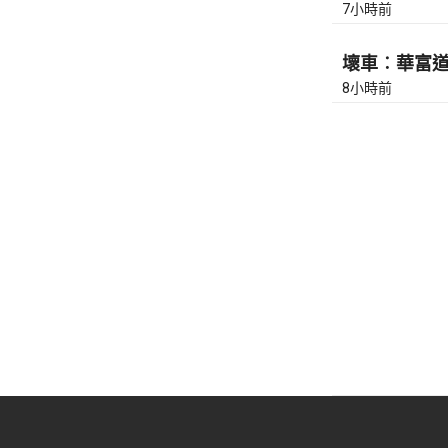
7小時前
壞車︰華富道(
8小時前