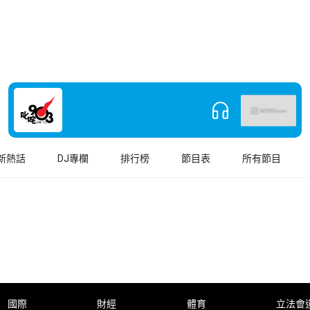
新熱話
DJ專欄
排行榜
節目表
所有節目
國際
財經
體育
立法會