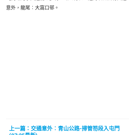
意外，龍尾︰大窩口邨。
上一篇：交通意外︰青山公路-掃管笏段入屯門