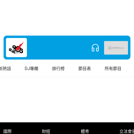
新熱話
DJ專欄
排行榜
節目表
所有節目
國際
財經
體育
立法會