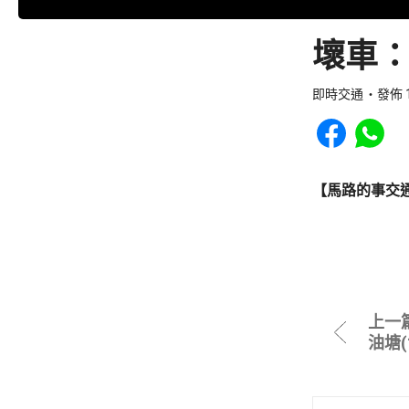
壞車：
即時交通
發佈 1
Share to Faceb
Share to
【馬路的事交
上一
油塘(