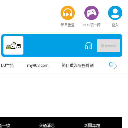
節目重溫
1872玩一陣
登入
搜尋
DJ主持
my903.com
節目重溫服務計劃
道一號
交通消息
新聞專題