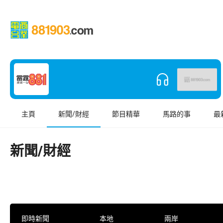
主頁
新聞/財經
節目精華
馬路的事
最
新聞/財經
即時新聞
本地
兩岸