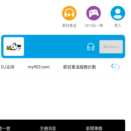
節目重溫
1872玩一陣
登入
搜尋
DJ主持
my903.com
節目重溫服務計劃
道一號
交通消息
新聞專題