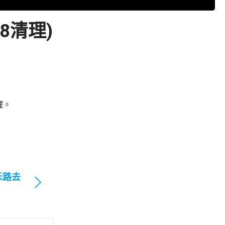
8清理)
理。
禾路去