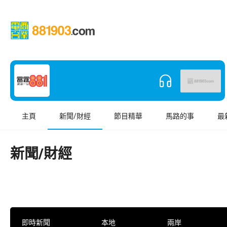
主頁
新聞/財經
節目精華
馬路的事
最
新聞/財經
即時新聞
本地
兩岸