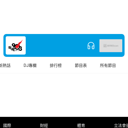
新熱話
DJ專欄
排行榜
節目表
所有節目
國際
財經
體育
立法會