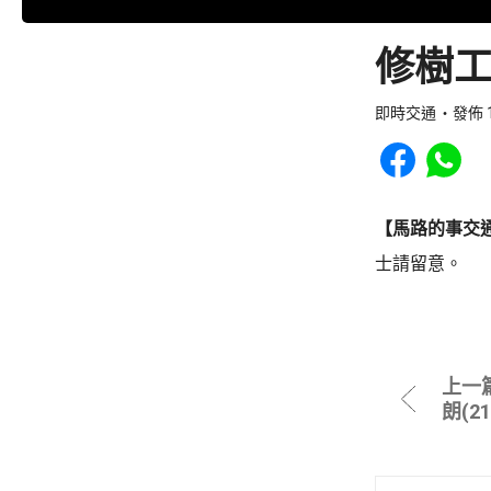
修樹工
即時交通
發佈 1
Share to Faceb
Share to
【馬路的事交
士請留意。
上一
朗(2