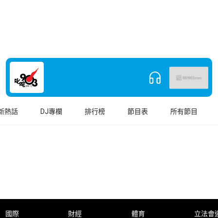
新熱話
DJ專欄
排行榜
節目表
所有節目
國際
財經
體育
立法會