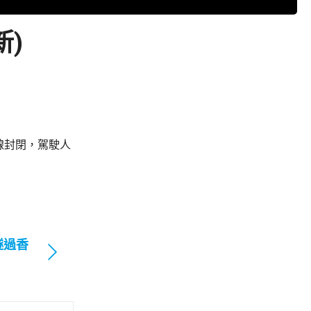
新)
線封閉，駕駛人
隧過香