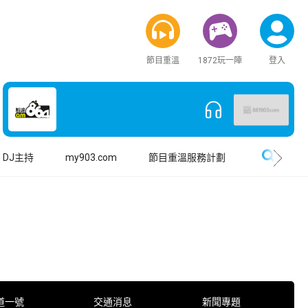
節目重溫
1872玩一陣
登入
搜尋
DJ主持
my903.com
節目重溫服務計劃
道一號
交通消息
新聞專題