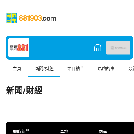
主頁
新聞/財經
節目精華
馬路的事
最
新聞/財經
即時新聞
本地
兩岸