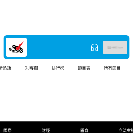
新熱話
DJ專欄
排行榜
節目表
所有節目
國際
財經
體育
立法會