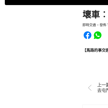
壞車︰
即時交通
發佈 1
Share to Faceb
Share to
【馬路的事交
上一
去屯門