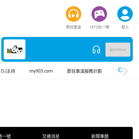
節目重溫
1872玩一陣
登入
搜尋
DJ主持
my903.com
節目重溫服務計劃
道一號
交通消息
新聞專題