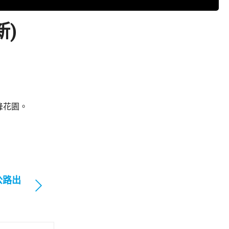
新)
峰花園。
公路出