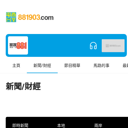
主頁
新聞/財經
節目精華
馬路的事
最
新聞/財經
即時新聞
本地
兩岸