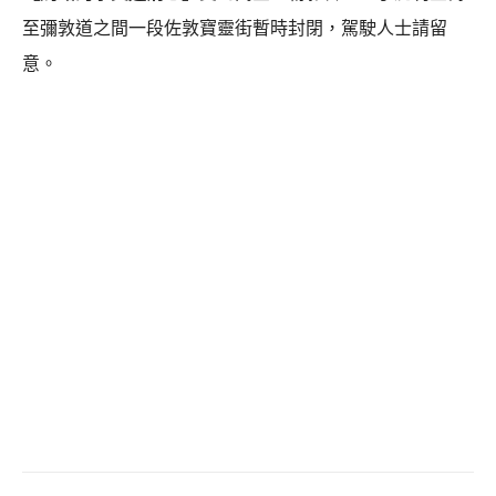
至彌敦道之間一段佐敦寶靈街暫時封閉，駕駛人士請留
意。