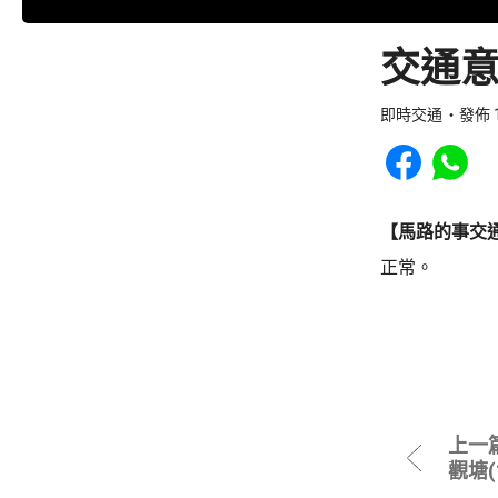
交通意
即時交通
發佈 1
Share to Faceb
Share to
【馬路的事交
正常。
上一
觀塘(