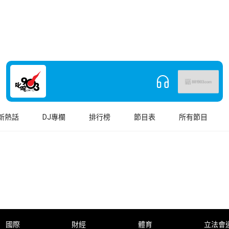
新熱話
DJ專欄
排行榜
節目表
所有節目
國際
財經
體育
立法會