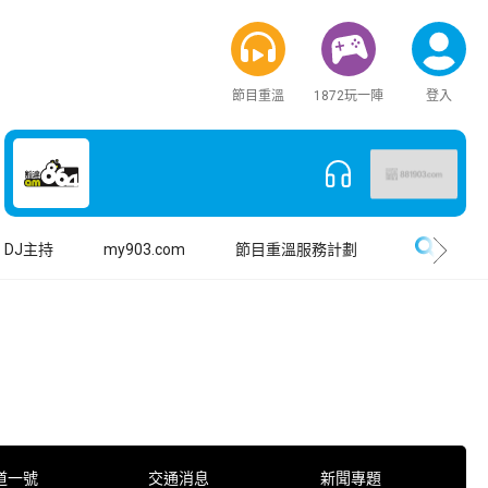
節目重溫
1872玩一陣
登入
搜尋
DJ主持
my903.com
節目重溫服務計劃
道一號
交通消息
新聞專題