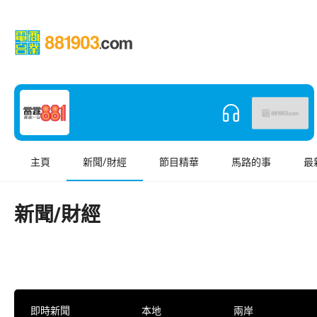
主頁
新聞/財經
節目精華
馬路的事
最
新聞/財經
即時新聞
本地
兩岸