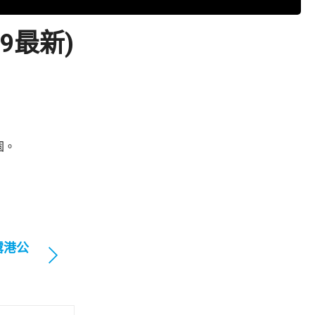
9最新)
園。
露港公