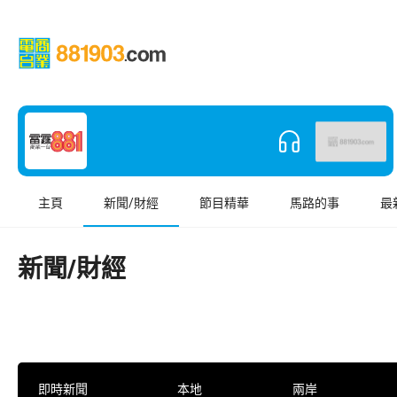
主頁
新聞/財經
節目精華
馬路的事
最
新聞/財經
即時新聞
本地
兩岸