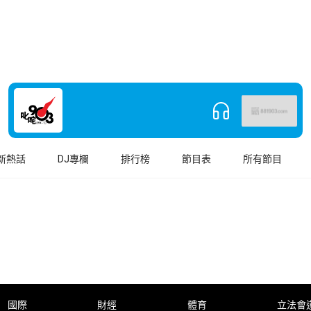
新熱話
DJ專欄
排行榜
節目表
所有節目
國際
財經
體育
立法會