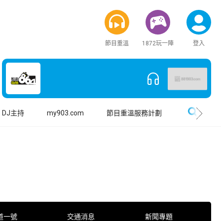
節目重溫
1872玩一陣
登入
搜尋
DJ主持
my903.com
節目重溫服務計劃
道一號
交通消息
新聞專題